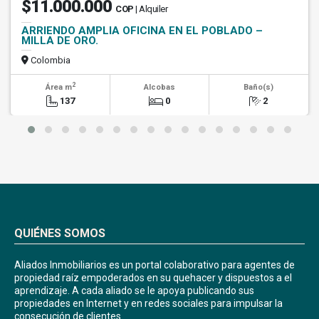
$11.000.000
COP
| Alquiler
ARRIENDO AMPLIA OFICINA EN EL POBLADO –
MILLA DE ORO.
Colombia
2
Área m
Alcobas
Baño(s)
137
0
2
QUIÉNES SOMOS
Aliados Inmobiliarios es un portal colaborativo para agentes de
propiedad raíz empoderados en su quehacer y dispuestos a el
aprendizaje. A cada aliado se le apoya publicando sus
propiedades en Internet y en redes sociales para impulsar la
consecución de clientes.