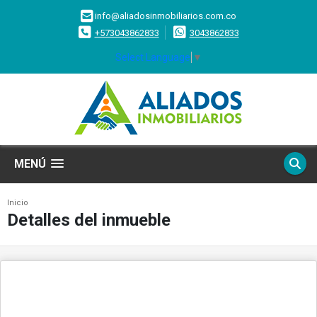
info@aliadosinmobiliarios.com.co
+573043862833
3043862833
Select Language
▼
MENÚ
Inicio
Detalles del inmueble