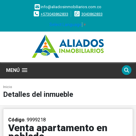
info@aliadosinmobiliarios.com.co
+573043862833
3043862833
Select Language
▼
MENÚ
Inicio
Detalles del inmueble
Código
. 9999218
Venta apartamento en