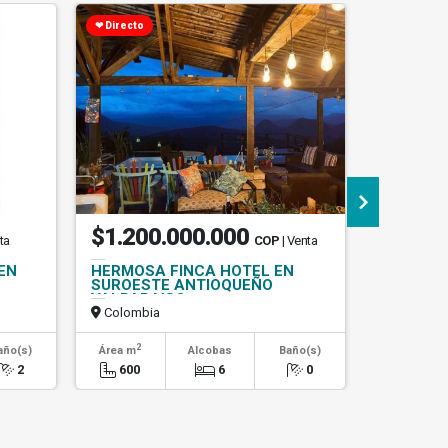
❤ Directo
$1.200.000.000
$1.70
ta
COP
| Venta
EN
HERMOSA FINCA HOTEL EN
🏙️ Penth
SUROESTE ANTIOQUEÑO
Envigado,
VALPARAISO
Colombia
Colombi
2
2
año(s)
Área m
Alcobas
Baño(s)
Área m
2
600
6
0
205