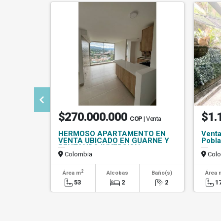
$270.000.000
$1.
COP
| Venta
HERMOSO APARTAMENTO EN
Venta
VENTA UBICADO EN GUARNE Y
Pobla
RENTANDO INVERSION
Colombia
Colo
2
Área m
Alcobas
Baño(s)
Área 
53
2
2
1