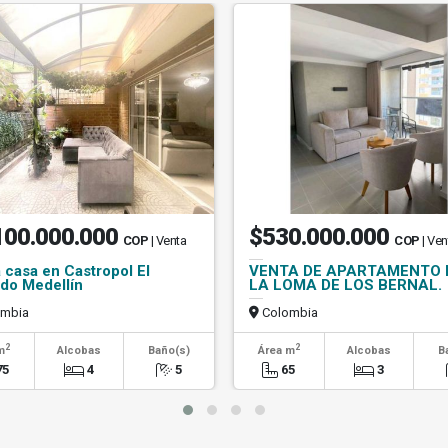
100.000.000
$530.000.000
COP
| Venta
COP
| Ven
 casa en Castropol El
VENTA DE APARTAMENTO 
do Medellín
LA LOMA DE LOS BERNAL.
mbia
Colombia
2
2
m
Alcobas
Baño(s)
Área m
Alcobas
B
75
4
5
65
3