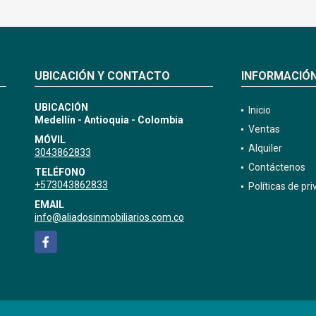
UBICACIÓN Y CONTACTO
INFORMACIÓ
UBICACIÓN
Inicio
Medellín - Antioquia - Colombia
Ventas
MÓVIL
Alquiler
3043862833
Contáctenos
TELÉFONO
+573043862833
Políticas de pr
EMAIL
info@aliadosinmobiliarios.com.co
Facebook