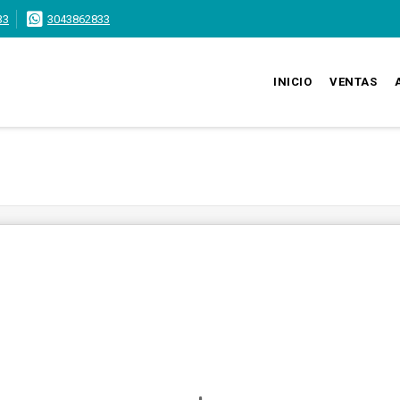
33
3043862833
INICIO
VENTAS