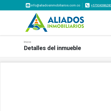
info@aliadosinmobiliarios.com.co
+5730438628
Inicio
Detalles del inmueble