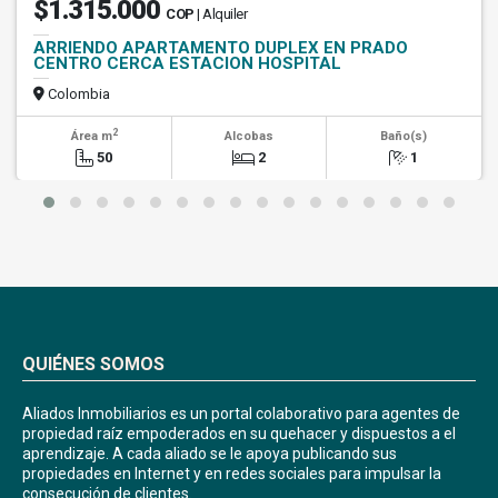
$1.315.000
COP
| Alquiler
ARRIENDO APARTAMENTO DUPLEX EN PRADO
CENTRO CERCA ESTACION HOSPITAL
Colombia
2
Área m
Alcobas
Baño(s)
50
2
1
QUIÉNES SOMOS
Aliados Inmobiliarios es un portal colaborativo para agentes de
propiedad raíz empoderados en su quehacer y dispuestos a el
aprendizaje. A cada aliado se le apoya publicando sus
propiedades en Internet y en redes sociales para impulsar la
consecución de clientes.