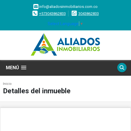
info@aliadosinmobiliarios.com.co
+573043862833
3043862833
Select Language
▼
MENÚ
Inicio
Detalles del inmueble