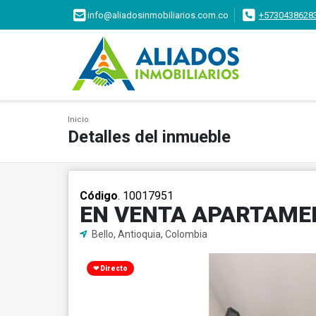
info@aliadosinmobiliarios.com.co
+5730438628
Inicio
Detalles del inmueble
Código
. 10017951
EN VENTA APARTAME
Bello, Antioquia, Colombia
❤ Directo