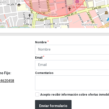
*
Nombre
*
Email
no Fijo:
Comentarios
24620458
Acepto recibir información sobre ofertas inmobil
Enviar formulario