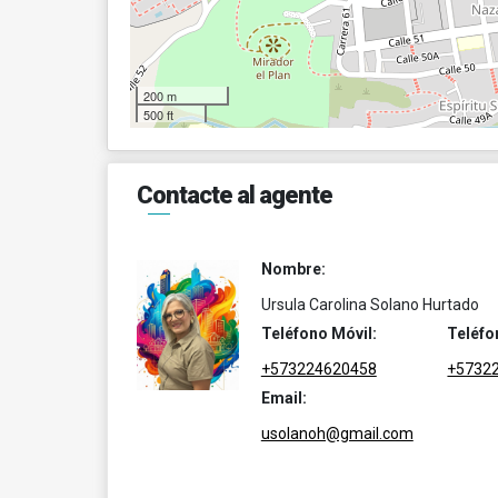
200 m
500 ft
Contacte al agente
Nombre:
Ursula Carolina Solano Hurtado
Teléfono Móvil:
Teléfo
+573224620458
+5732
Email:
usolanoh@gmail.com