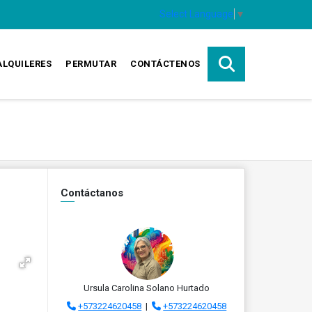
Select Language
▼
ALQUILERES
PERMUTAR
CONTÁCTENOS
Contáctanos
Ursula Carolina Solano Hurtado
+573224620458
|
+573224620458