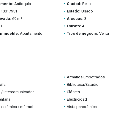
amento:
Antioquia
Ciudad:
Bello
10017951
Estado:
Usado
ivada:
69 m²
Alcobas:
3
1
Estrato:
4
 inmueble:
Apartamento
Tipo de negocio:
Venta
Armarios Empotrados
iliar
Biblioteca/Estudio
 / Intercomunicador
Clósets
entana
Electricidad
 cerámica / mármol
Vista panorámica