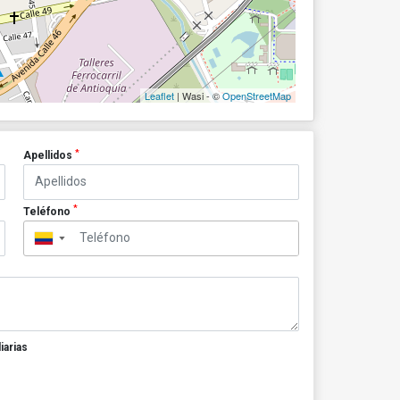
Leaflet
| Wasi - ©
OpenStreetMap
*
Apellidos
*
Teléfono
▼
iarias