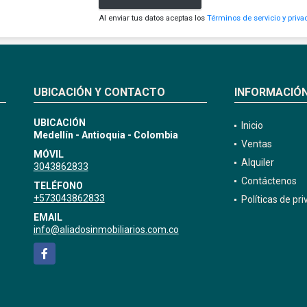
Al enviar tus datos aceptas los
Términos de servicio y priva
UBICACIÓN Y CONTACTO
INFORMACIÓ
UBICACIÓN
Inicio
Medellín - Antioquia - Colombia
Ventas
MÓVIL
Alquiler
3043862833
Contáctenos
TELÉFONO
+573043862833
Políticas de pr
EMAIL
info@aliadosinmobiliarios.com.co
Facebook