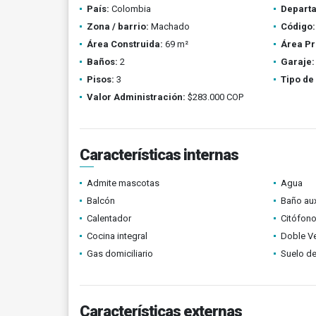
País:
Colombia
Depart
Zona / barrio:
Machado
Código:
Área Construida:
69 m²
Área Pr
Baños:
2
Garaje:
Pisos:
3
Tipo de
Valor Administración:
$283.000 COP
Características internas
Admite mascotas
Agua
Balcón
Baño aux
Calentador
Citófono
Cocina integral
Doble V
Gas domiciliario
Suelo de
Características externas