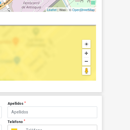
Leaflet
| Wasi - ©
OpenStreetMap
*
Apellidos
*
Teléfono