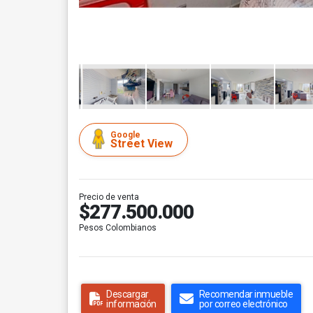
Google
Street View
Precio de venta
$277.500.000
Pesos Colombianos
Descargar
Recomendar inmueble
información
por correo electrónico