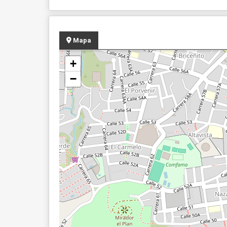
Mapa
+
−