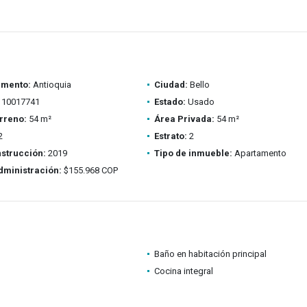
amento:
Antioquia
Ciudad:
Bello
10017741
Estado:
Usado
rreno:
54 m²
Área Privada:
54 m²
2
Estrato:
2
strucción:
2019
Tipo de inmueble:
Apartamento
dministración:
$155.968 COP
Baño en habitación principal
Cocina integral