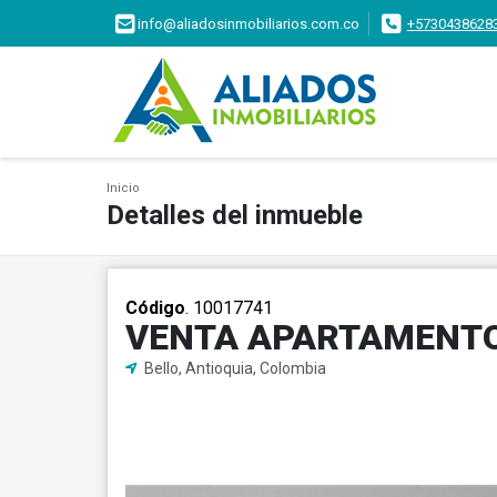
info@aliadosinmobiliarios.com.co
+5730438628
Inicio
Detalles del inmueble
Código
. 10017741
VENTA APARTAMENTO
Bello, Antioquia, Colombia