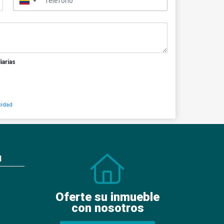
▼
iarias
cidad
N
Oferte su inmueble
con nosotros