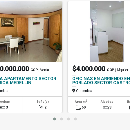
0.000.000
$4.000.000
COP
| Venta
COP
| Alquiler
A APARTAMENTO SECTOR
OFICINAS EN ARRIENDO EN
RICA MEDELLIN
POBLADO SECTOR CASTR
CON RECEPCION
mbia
Colombia
2
lcobas
Baño(s)
Área m
Alcobas
B
3
2
60
3