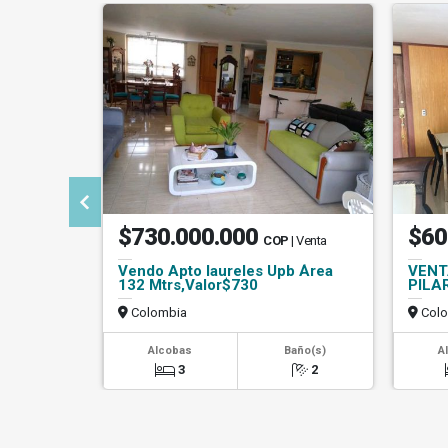
$730.000.000
$60
COP
| Venta
Vendo Apto laureles Upb Área
VENT
132 Mtrs,Valor$730
PILA
Colombia
Colo
Alcobas
Baño(s)
A
3
2