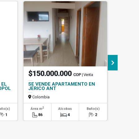
$150.000.000
$890.
COP
| Venta
 EL
SE VENDE APARTAMENTO EN
Vendo Ap
OPOL
JERICO ANT
95 Mtrs,
Colombia
Colombi
2
año(s)
Área m
Alcobas
Baño(s)
Alcob
1
86
4
2
3