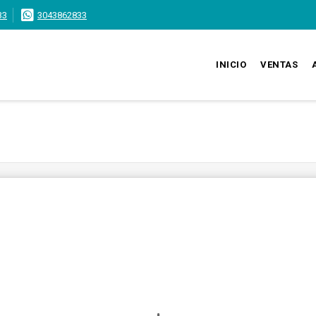
33
3043862833
INICIO
VENTAS