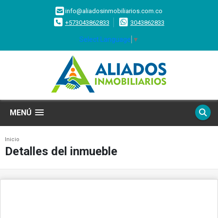
info@aliadosinmobiliarios.com.co
+573043862833
3043862833
Select Language
▼
MENÚ
Inicio
Detalles del inmueble