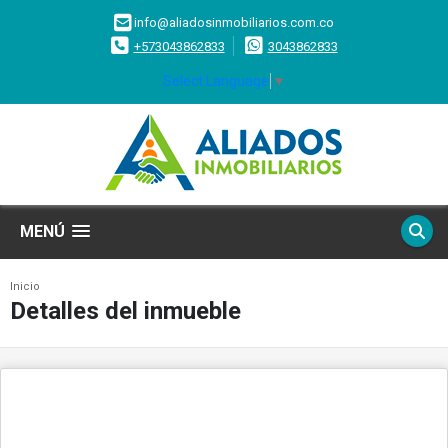
info@aliadosinmobiliarios.com.co
+573043862833
3043862833
Select Language
▼
MENÚ
Inicio
Detalles del inmueble