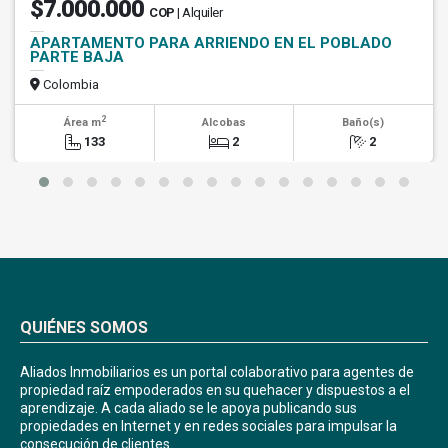
$7.000.000
COP
| Alquiler
APARTAMENTO PARA ARRIENDO EN EL POBLADO
PARTE BAJA
Colombia
2
Área m
Alcobas
Baño(s)
133
2
2
QUIÉNES SOMOS
Aliados Inmobiliarios es un portal colaborativo para agentes de
propiedad raíz empoderados en su quehacer y dispuestos a el
aprendizaje. A cada aliado se le apoya publicando sus
propiedades en Internet y en redes sociales para impulsar la
consecución de clientes.