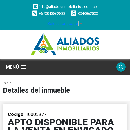
info@aliadosinmobiliarios.com.co
+573043862833
3043862833
Select Language
▼
MENÚ
Inicio
Detalles del inmueble
Código
. 10005977
APTO DISPONIBLE PARA