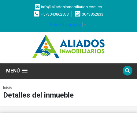
info@aliadosinmobiliarios.com.co
+573043862833
3043862833
Select Language
▼
MENÚ
Inicio
Detalles del inmueble