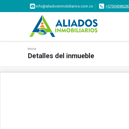
info@aliadosinmobiliarios.com.co
+5730438628
Inicio
Detalles del inmueble