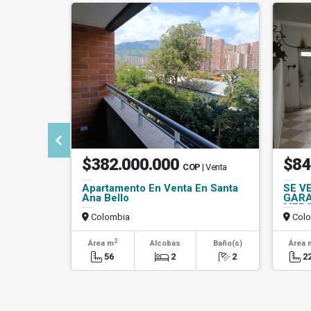
$382.000.000
$84
COP
| Venta
Apartamento En Venta En Santa
SE V
Ana Bello
GARA
MERC
Colombia
Colo
2
Área m
Alcobas
Baño(s)
Área 
56
2
2
2