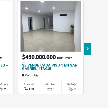
$450.000.000
$960.
ta
COP
| Venta
ES –
SE VENDE CASA PISO 1 EN SAN
ARRIEND
GABRIEL, ITAGUI
PRADO C
Colombia
Colombi
2
2
año(s)
Área m
Alcobas
Baño(s)
Área m
2
163
5
3
25