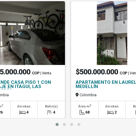
5.000.000
$500.000.000
COP
| Venta
COP
| Ven
ENDE CASA PISO 1 CON
APARTAMENTO EN LAUREL
JE EN ITAGUI, LAS
MEDELLÍN
EDES
mbia
Colombia
2
2
m
Alcobas
Baño(s)
Área m
Alcobas
B
26
4
4
68
2