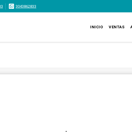
33
3043862833
INICIO
VENTAS