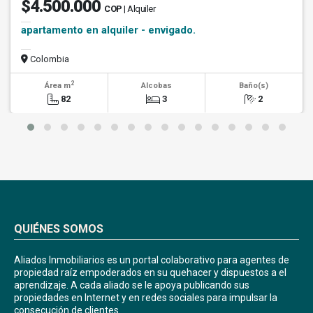
$4.500.000
COP
| Alquiler
apartamento en alquiler - envigado.
Colombia
2
Área m
Alcobas
Baño(s)
82
3
2
QUIÉNES SOMOS
Aliados Inmobiliarios es un portal colaborativo para agentes de
propiedad raíz empoderados en su quehacer y dispuestos a el
aprendizaje. A cada aliado se le apoya publicando sus
propiedades en Internet y en redes sociales para impulsar la
consecución de clientes.