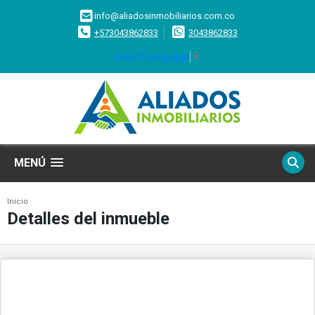
info@aliadosinmobiliarios.com.co
+573043862833
3043862833
Select Language
▼
MENÚ
Inicio
Detalles del inmueble