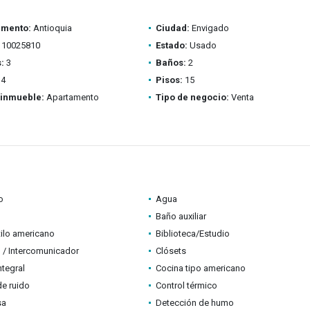
amento:
Antioquia
Ciudad:
Envigado
10025810
Estado:
Usado
:
3
Baños:
2
4
Pisos:
15
 inmueble:
Apartamento
Tipo de negocio:
Venta
o
Agua
Baño auxiliar
tilo americano
Biblioteca/Estudio
 / Intercomunicador
Clósets
ntegral
Cocina tipo americano
de ruido
Control térmico
sa
Detección de humo