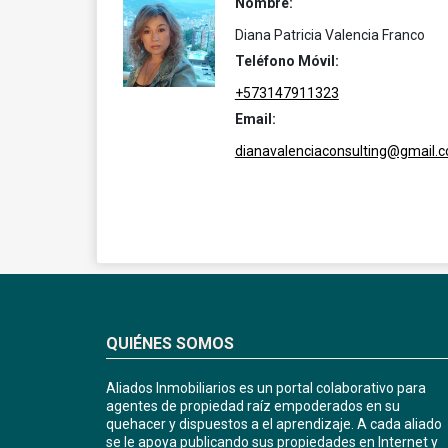
Nombre:
Diana Patricia Valencia Franco
Teléfono Móvil:
+573147911323
Email:
dianavalenciaconsulting@gmail.
QUIÉNES SOMOS
Aliados Inmobiliarios es un portal colaborativo para
agentes de propiedad raíz empoderados en su
quehacer y dispuestos a el aprendizaje. A cada aliado
se le apoya publicando sus propiedades en Internet y