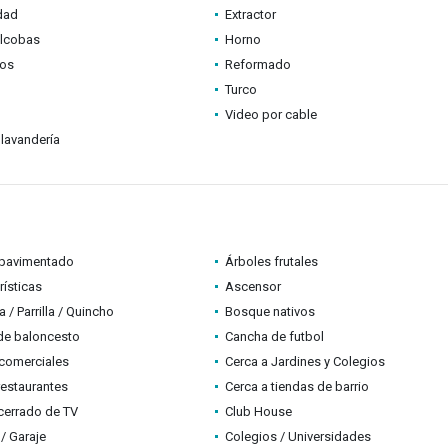
idad
Extractor
alcobas
Horno
tos
Reformado
Turco
Video por cable
lavandería
pavimentado
Árboles frutales
rísticas
Ascensor
 / Parrilla / Quincho
Bosque nativos
de baloncesto
Cancha de futbol
comerciales
Cerca a Jardines y Colegios
restaurantes
Cerca a tiendas de barrio
 cerrado de TV
Club House
/ Garaje
Colegios / Universidades