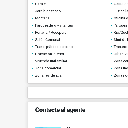
Garaje
Garita d
Jardín de techo
Luz en l
Montaña
Oficina 
Parqueadero visitantes
Parques
Portería / Recepción
Río/Que
Salón Comunal
Shut de 
Trans. público cercano
Trastero
Ubicación Interior
Urbaniza
Vivienda unifamiliar
Zona ca
Zona comercial
Zona ind
Zona residencial
Zonas d
Contacte al agente