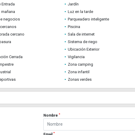
e Entrada
Jardín
a mañana
Luz en la tarde
de negocios
Parqueadero inteligente
 cercanos
Piscina
brada cercano
Sala de internet
basura
Sistema de riego
Ubicación Exterior
ción Cerrada
Vigilancia
mpestre
Zona camping
ustrial
Zona infantil
eportivas
Zonas verdes
*
Nombre
*
Email