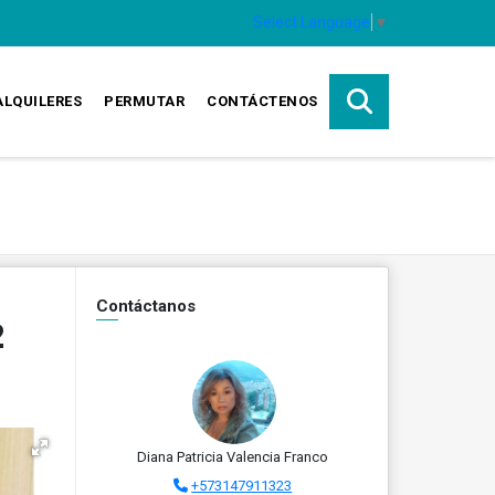
Select Language
▼
ALQUILERES
PERMUTAR
CONTÁCTENOS
Contáctanos
2
Diana Patricia Valencia Franco
+573147911323