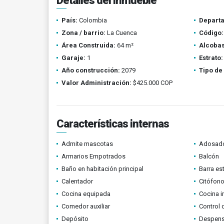
Detalles del inmueble
País:
Colombia
Depart
Zona / barrio:
La Cuenca
Código:
Área Construida:
64 m²
Alcobas
Garaje:
1
Estrato:
Año construcción:
2079
Tipo de
Valor Administración:
$425.000 COP
Características internas
Admite mascotas
Adosad
Armarios Empotrados
Balcón
Baño en habitación principal
Barra es
Calentador
Citófono
Cocina equipada
Cocina i
Comedor auxiliar
Control 
Depósito
Despen