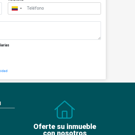
▼
iarias
cidad
N
Oferte su inmueble
con nosotros