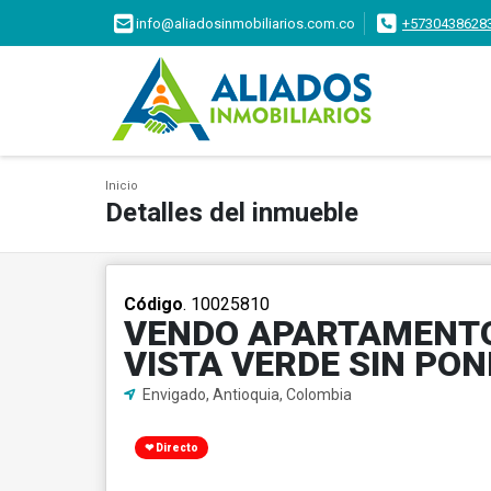
info@aliadosinmobiliarios.com.co
+5730438628
Inicio
Detalles del inmueble
Código
. 10025810
VENDO APARTAMENTO
VISTA VERDE SIN PON
Envigado, Antioquia, Colombia
❤ Directo