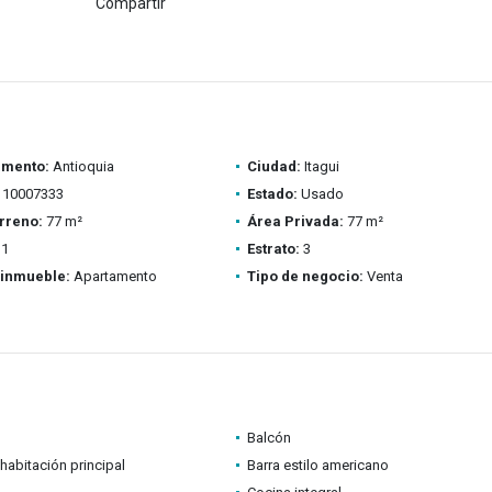
Compartir
amento:
Antioquia
Ciudad:
Itagui
10007333
Estado:
Usado
rreno:
77 m²
Área Privada:
77 m²
1
Estrato:
3
 inmueble:
Apartamento
Tipo de negocio:
Venta
Balcón
habitación principal
Barra estilo americano