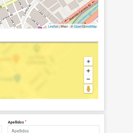
Leaflet
| Wasi - ©
OpenStreetMap
*
Apellidos