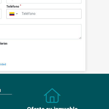
*
Teléfono
▼
iarias
cidad
N