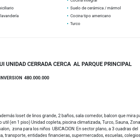
Cocina integral
ciliario
Suelo de cerámica / mármol
lavandería
Cocina tipo americano
Turco
I UNIDAD CERRADA CERCA AL PARQUE PRINCIPAL
INVERSION 480.000.000
emás loset de linos grande, 2 baños, sala comedor, balcon que mira pa
o util (en 1 piso) Unidad copleta, piscina climatizada, Turco, Sauna, Zon
lon, zona para los niños UBICACION: En sector plano, a 3 cuadras del
ca, transporte, entidades financieras, supermercados, escuelas, colegios.