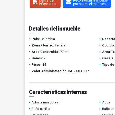
Descargar
Recomendar inmueble
información
por correo electrónico
Detalles del inmueble
País:
Colombia
Depart
Zona / barrio:
Ferrara
Código:
Área Construida:
77 m²
Área Te
Baños:
2
Garaje:
Pisos:
15
Tipo de
Valor Administración:
$412.000 COP
Características internas
Admite mascotas
Agua
Baño auxiliar
Baño en 