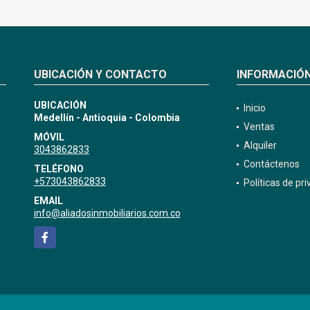
UBICACIÓN Y CONTACTO
INFORMACIÓ
UBICACIÓN
Inicio
Medellín - Antioquia - Colombia
Ventas
MÓVIL
Alquiler
3043862833
Contáctenos
TELÉFONO
+573043862833
Políticas de pr
EMAIL
info@aliadosinmobiliarios.com.co
Facebook