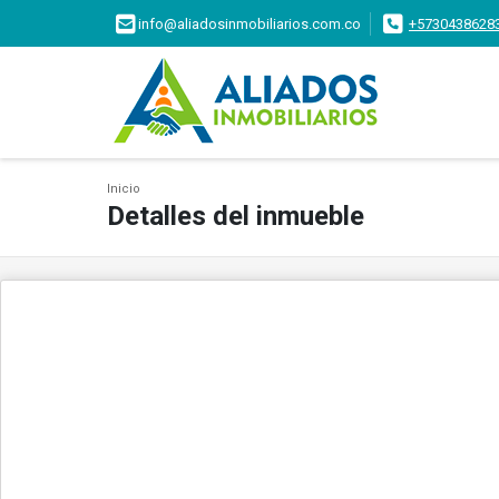
info@aliadosinmobiliarios.com.co
+5730438628
Inicio
Detalles del inmueble