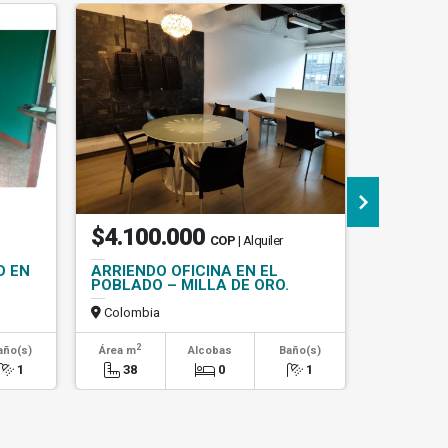
$4.100.000
$1.31
COP
| Alquiler
O EN
ARRIENDO OFICINA EN EL
ARRIEN
POBLADO – MILLA DE ORO.
DUPLEX 
CERCA E
Colombia
Colombi
2
2
año(s)
Área m
Alcobas
Baño(s)
Área m
1
38
0
1
50