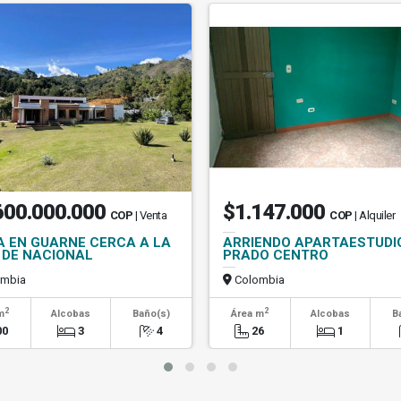
600.000.000
$1.147.000
COP
| Venta
COP
| Alquiler
A EN GUARNE CERCA A LA
ARRIENDO APARTAESTUDI
 DE NACIONAL
PRADO CENTRO
mbia
Colombia
2
2
m
Alcobas
Baño(s)
Área m
Alcobas
B
00
3
4
26
1