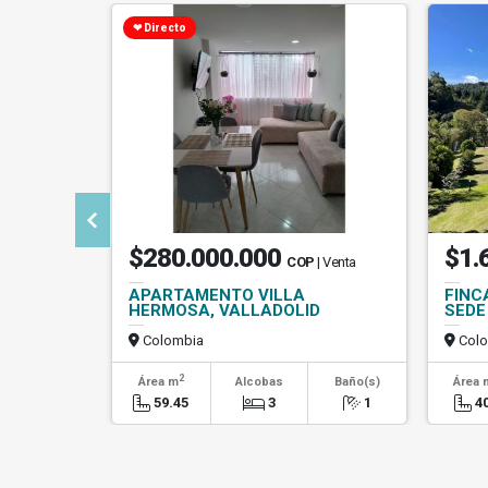
❤ Directo
$280.000.000
$1.
COP
| Venta
APARTAMENTO VILLA
FINC
HERMOSA, VALLADOLID
SEDE
Colombia
Colo
2
Área m
Alcobas
Baño(s)
Área 
59.45
3
1
4