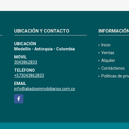
UBICACIÓN Y CONTACTO
INFORMACIÓ
UBICACIÓN
Inicio
Medellín - Antioquia - Colombia
Ventas
MÓVIL
Alquiler
3043862833
Contáctenos
TELÉFONO
+573043862833
Políticas de pr
EMAIL
info@aliadosinmobiliarios.com.co
Facebook