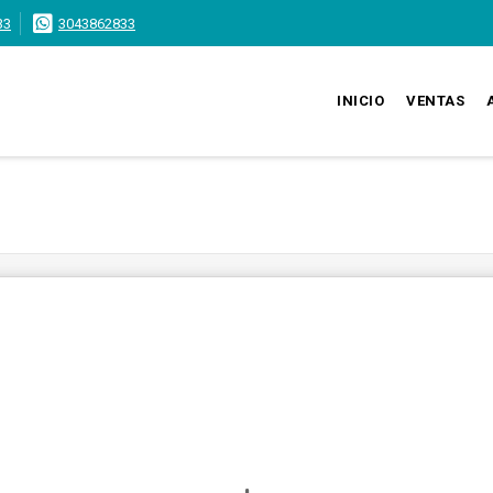
33
3043862833
INICIO
VENTAS