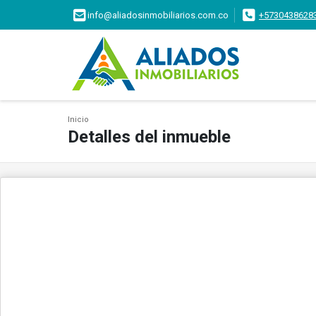
info@aliadosinmobiliarios.com.co
+5730438628
Inicio
Detalles del inmueble