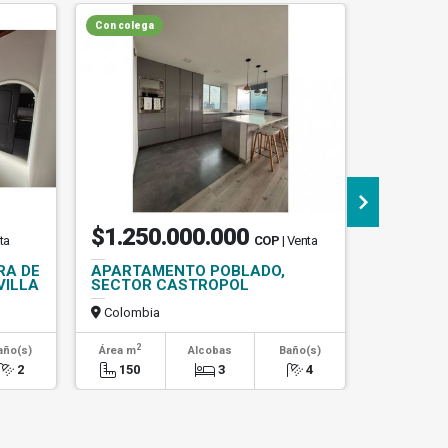
Con colega
$1.250.000.000
$470.
ta
COP
| Venta
RA DE
APARTAMENTO POBLADO,
VENDO C
VILLA
SECTOR CASTROPOL
APARTAM
FLORES
Colombia
Colombi
2
2
año(s)
Área m
Alcobas
Baño(s)
Área m
2
150
3
4
90