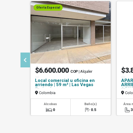
Oferta Especial
$6.600.000
$3.
COP
| Alquiler
Local comercial u oficina en
APAR
arriendo | 59 m² | Las Vegas
ARRI
Envigado
AGU
Colombia
Colo
Alcobas
Baño(s)
Área 
0
0.5
3