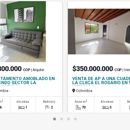
800.000
$350.000.000
COP
| Alquiler
COP
| Ven
TAMENTO AMOBLADO EN
VENTA DE AP A UNA CUAD
ENDO SECTOR LA
LA CLIICA EL ROSARIO EN 
ACATALA
HERMOSA
mbia
Colombia
2
2
m
Alcobas
Baño(s)
Área m
Alcobas
B
6
1
2
70
3