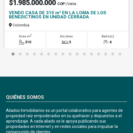
$1.985.000.000
COP
| Venta
VENDO CASA DE 310 m² EN LA LOMA DE LOS
BENEDICTINOS EN UNIDAD CERRADA
Colombia
2
Área m
Alcobas
Baño(s)
310
3
4
QUIÉNES SOMOS
Aliados Inmobiliarios es un portal colaborativo para agentes de
propiedad raíz empoderados en su quehacer y dispuestos a el
aprendizaje. A cada aliado se le apoya publicando sus
propiedades en Internet y en redes sociales para impulsar la
consecución de clientes.