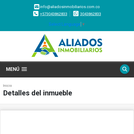
info@aliadosinmobiliarios.com.co
+573043862833
3043862833
Select Language
▼
MENÚ
Inicio
Detalles del inmueble