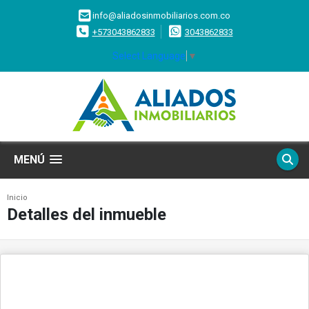
info@aliadosinmobiliarios.com.co
+573043862833
3043862833
Select Language
▼
MENÚ
Inicio
Detalles del inmueble