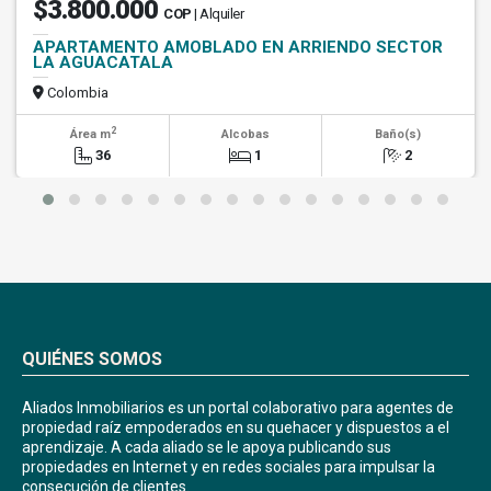
$3.800.000
COP
| Alquiler
APARTAMENTO AMOBLADO EN ARRIENDO SECTOR
LA AGUACATALA
Colombia
2
Área m
Alcobas
Baño(s)
36
1
2
QUIÉNES SOMOS
Aliados Inmobiliarios es un portal colaborativo para agentes de
propiedad raíz empoderados en su quehacer y dispuestos a el
aprendizaje. A cada aliado se le apoya publicando sus
propiedades en Internet y en redes sociales para impulsar la
consecución de clientes.