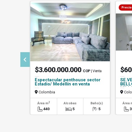
Precio
$3.600.000.000
$60
COP
| Venta
Espectacular penthouse sector
SE.V
Estadio/ Medellín en venta
BELL
MILL
Colombia
Colo
2
Área m
Alcobas
Baño(s)
Área 
440
5
5
3