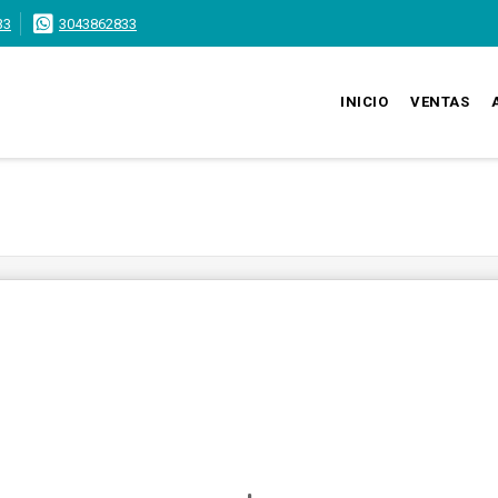
33
3043862833
INICIO
VENTAS