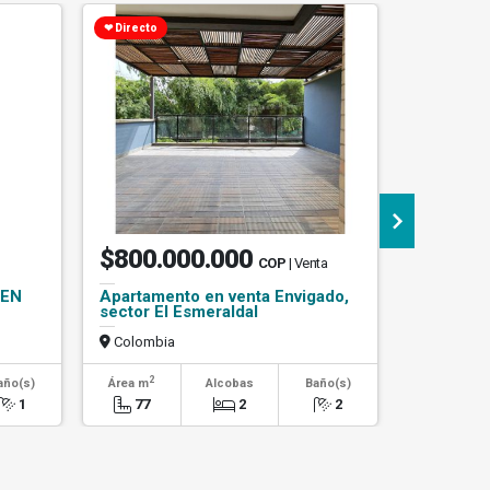
❤ Directo
Precio de O
$800.000.000
$460.
COP
| Venta
 EN
Apartamento en venta Envigado,
se vende
sector El Esmeraldal
en bello 
amoblad
Colombia
Colombi
2
2
año(s)
Área m
Alcobas
Baño(s)
Área m
1
77
2
2
69