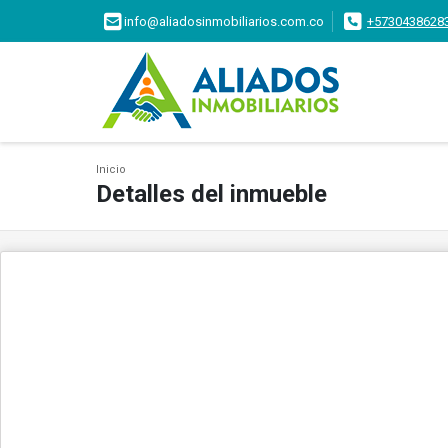
info@aliadosinmobiliarios.com.co
+5730438628
Inicio
Detalles del inmueble