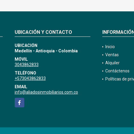
UBICACIÓN Y CONTACTO
INFORMACIÓ
UBICACIÓN
Inicio
Medellín - Antioquia - Colombia
Ventas
MÓVIL
Alquiler
3043862833
Contáctenos
TELÉFONO
+573043862833
Políticas de pr
EMAIL
info@aliadosinmobiliarios.com.co
Facebook