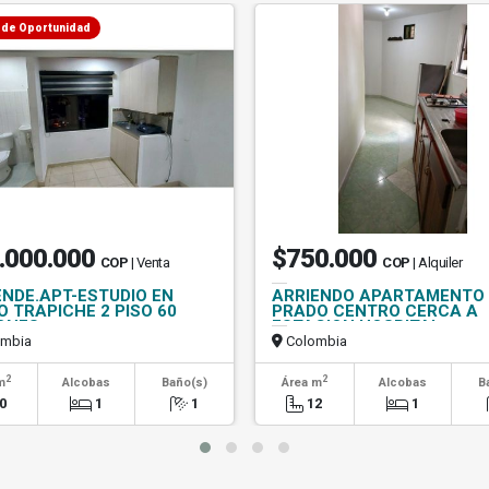
 de Oportunidad
.000.000
$750.000
COP
| Venta
COP
| Alquiler
ENDE.APT-ESTUDIO EN
ARRIENDO APARTAMENTO
O TRAPICHE 2 PISO 60
PRADO CENTRO CERCA A
ONES
ESTACION HOSPITAL
mbia
Colombia
2
2
m
Alcobas
Baño(s)
Área m
Alcobas
B
0
1
1
12
1