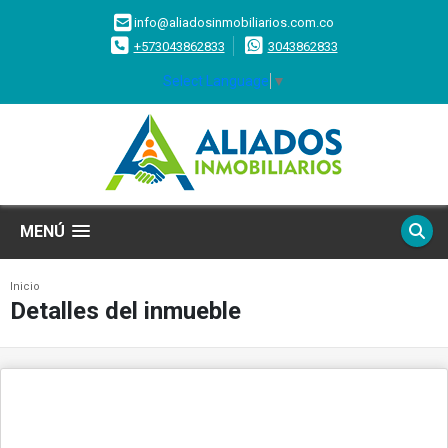
info@aliadosinmobiliarios.com.co
+573043862833
3043862833
Select Language
▼
MENÚ
Inicio
Detalles del inmueble