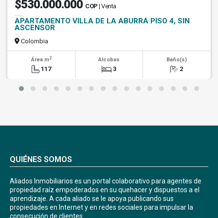
$530.000.000
COP
| Venta
APARTAMENTO VILLA DE LA ABURRÁ PÍSO 4, SIN
ASCENSOR
Colombia
2
Área m
Alcobas
Baño(s)
117
3
2
QUIÉNES SOMOS
Aliados Inmobiliarios es un portal colaborativo para agentes de
propiedad raíz empoderados en su quehacer y dispuestos a el
aprendizaje. A cada aliado se le apoya publicando sus
propiedades en Internet y en redes sociales para impulsar la
consecución de clientes.