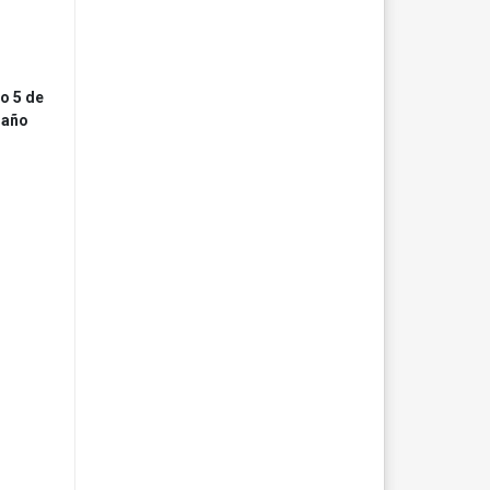
o 5 de
 año