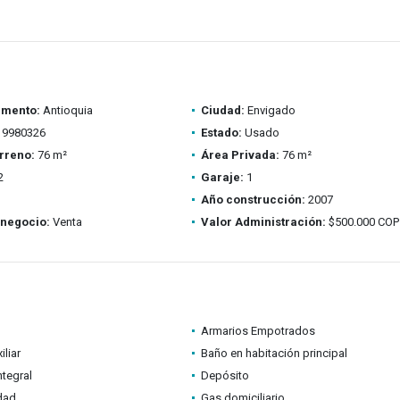
amento:
Antioquia
Ciudad:
Envigado
9980326
Estado:
Usado
rreno:
76 m²
Área Privada:
76 m²
2
Garaje:
1
Año construcción:
2007
 negocio:
Venta
Valor Administración:
$500.000 COP
Armarios Empotrados
iliar
Baño en habitación principal
ntegral
Depósito
idad
Gas domiciliario