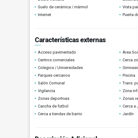
Suelo de cerámica / mármol
Vista p
Internet
Puerta d
Características externas
Acceso pavimentado
Área Soc
Centros comerciales
Cerca z
Colegios / Universidades
Gimnasi
Parques cercanos
Piscina
Salón Comunal
Trans. p
Vigilancia
Zona infa
Zonas deportivas
Zonas v
Cancha de futbol
Cerca a 
Cerca a tiendas de barrio
Jardín