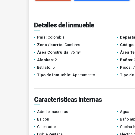
Detalles del inmueble
País:
Colombia
Depart
Zona / barrio:
Cumbres
Código:
Área Construida:
76 m²
Área Te
Alcobas:
2
Baños:
Estrato:
5
Pisos:
7
Tipo de inmueble:
Apartamento
Tipo de
Características internas
Admite mascotas
Agua
Balcón
Baño aux
Calentador
Cocina i
Doble Ventana
Electric