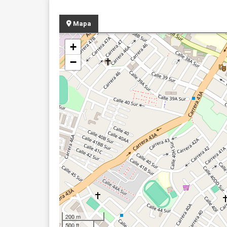
Mapa
+
−
200 m
500 ft