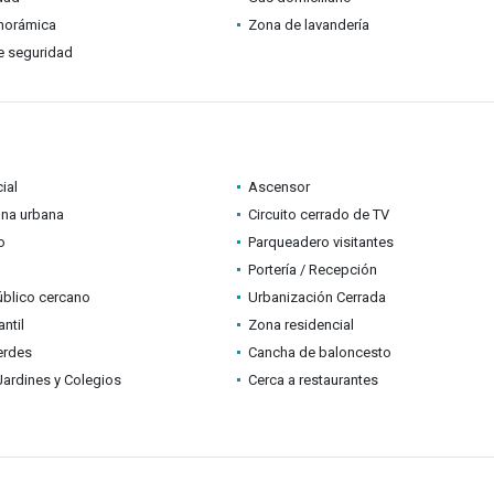
anorámica
Zona de lavandería
e seguridad
ial
Ascensor
ona urbana
Circuito cerrado de TV
o
Parqueadero visitantes
Portería / Recepción
úblico cercano
Urbanización Cerrada
ntil
Zona residencial
erdes
Cancha de baloncesto
Jardines y Colegios
Cerca a restaurantes