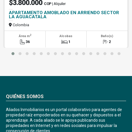
$3.800.000
COP
| Alquiler
APARTAMENTO AMOBLADO EN ARRIENDO SECTOR
LA AGUACATALA
Colombia
2
Área m
Alcobas
Baño(s)
36
1
2
QUIÉNES SOMOS
Aliados Inmobiliarios es un portal colaborativo para agentes de
propiedad raíz empoderados en su quehacer y dispuestos a el
aprendizaje. A cada aliado se le apoya publicando sus
propiedades en Internet y en redes sociales para impulsar la
consecución de clientes.