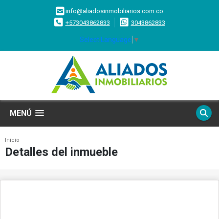
info@aliadosinmobiliarios.com.co
+573043862833
3043862833
Select Language
▼
MENÚ
Inicio
Detalles del inmueble