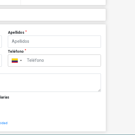
*
Apellidos
*
Teléfono
▼
iarias
cidad