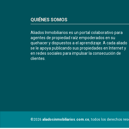
QUIÉNES SOMOS
Aliados Inmobiliarios es un portal colaborativo para
agentes de propiedad raíz empoderados en su
quehacer y dispuestos a el aprendizaje. A cada aliado
se le apoya publicando sus propiedades en Internet y
en redes sociales para impulsar la consecución de
clientes.
©2026
aliadosinmobiliarios.com.co
, todos los derechos res