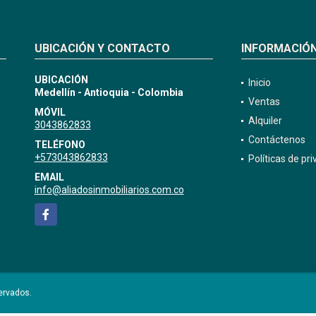
UBICACIÓN Y CONTACTO
INFORMACIÓ
UBICACIÓN
Inicio
Medellín - Antioquia - Colombia
Ventas
MÓVIL
Alquiler
3043862833
Contáctenos
TELÉFONO
+573043862833
Políticas de pr
EMAIL
info@aliadosinmobiliarios.com.co
Facebook
ervados.