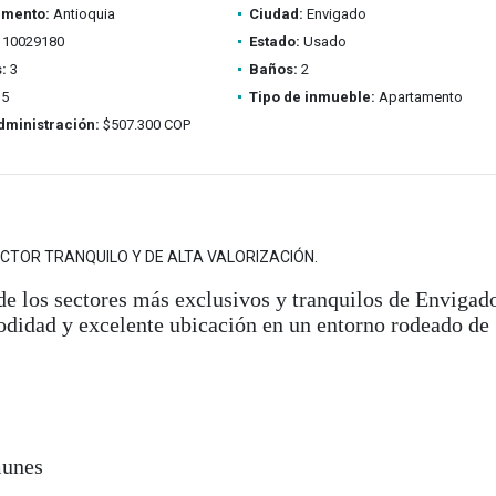
amento:
Antioquia
Ciudad:
Envigado
10029180
Estado:
Usado
:
3
Baños:
2
5
Tipo de inmueble:
Apartamento
dministración:
$507.300 COP
ECTOR TRANQUILO Y DE ALTA VALORIZACIÓN.
de los sectores más exclusivos y tranquilos de Envigad
idad y excelente ubicación en un entorno rodeado de
munes