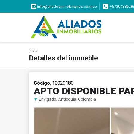
info@aliadosinmobiliarios.com.co
+5730438628
Inicio
Detalles del inmueble
Código
. 10029180
APTO DISPONIBLE PA
Envigado, Antioquia, Colombia