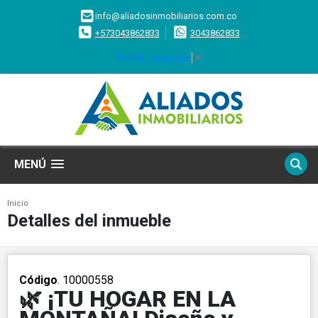
info@aliadosinmobiliarios.com.co
+573043862833
3043862833
Select Language
▼
MENÚ
Inicio
Detalles del inmueble
Código
. 10000558
🌿 ¡TU HOGAR EN LA