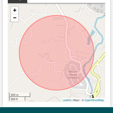
+
−
200 m
500 ft
Leaflet
| Wasi - ©
OpenStreetMap