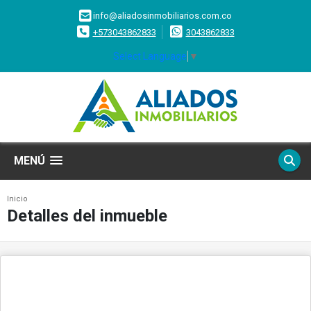
info@aliadosinmobiliarios.com.co
+573043862833
3043862833
Select Language
▼
MENÚ
Inicio
Detalles del inmueble