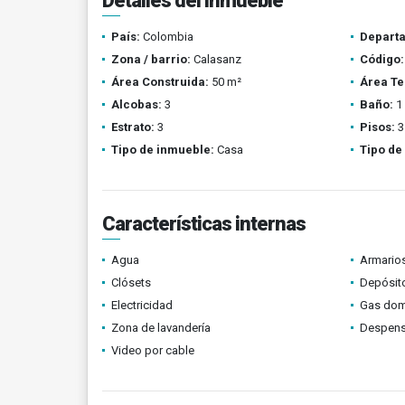
Detalles del inmueble
País:
Colombia
Depart
Zona / barrio:
Calasanz
Código:
Área Construida:
50 m²
Área Te
Alcobas:
3
Baño:
1
Estrato:
3
Pisos:
3
Tipo de inmueble:
Casa
Tipo de
Características internas
Agua
Armario
Clósets
Depósit
Electricidad
Gas domi
Zona de lavandería
Despen
Video por cable