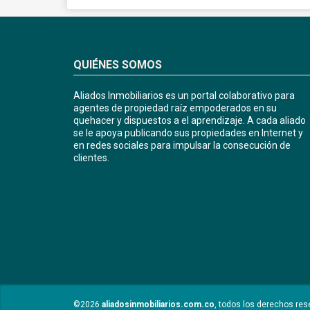
QUIÉNES SOMOS
Aliados Inmobiliarios es un portal colaborativo para
agentes de propiedad raíz empoderados en su
quehacer y dispuestos a el aprendizaje. A cada aliado
se le apoya publicando sus propiedades en Internet y
en redes sociales para impulsar la consecución de
clientes.
©2026
aliadosinmobiliarios.com.co
, todos los derechos res