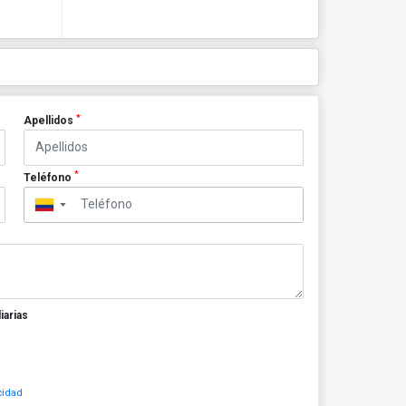
*
Apellidos
*
Teléfono
▼
iarias
cidad