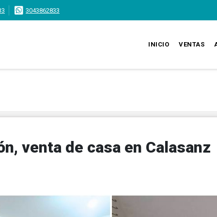
33
3043862833
INICIO
VENTAS
ón, venta de casa en Calasanz