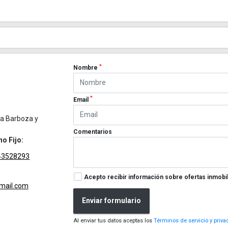
*
Nombre
*
Email
na Barboza y
Comentarios
no Fijo:
43528293
Acepto recibir información sobre ofertas inmobil
gmail.com
Enviar formulario
Al enviar tus datos aceptas los
Términos de servicio y priva