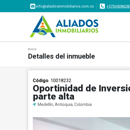
info@aliadosinmobiliarios.com.co
+5730438628
Inicio
Detalles del inmueble
Código
. 10018232
Oportinidad de Inversi
parte alta
Medellín, Antioquia, Colombia