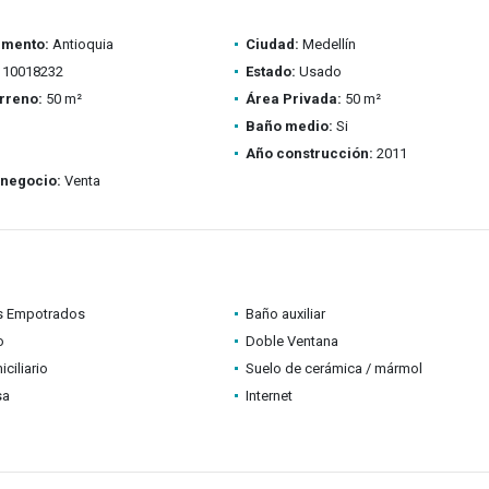
amento:
Antioquia
Ciudad:
Medellín
10018232
Estado:
Usado
rreno:
50 m²
Área Privada:
50 m²
Baño medio:
Si
Año construcción:
2011
 negocio:
Venta
s Empotrados
Baño auxiliar
o
Doble Ventana
ciliario
Suelo de cerámica / mármol
sa
Internet