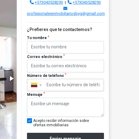
+573043528293
|
+573043528293
profesionalesinmobiliariosbyg@gmail.com
¿Prefieres que te contactemos?
*
Tu nombre
*
Correo electrónico
*
Número de teléfono
▼
*
Mensaje
Acepto recibir información sobre
ofertas inmobiliarias
Enviar mensaje