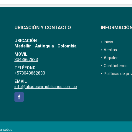
UBICACIÓN Y CONTACTO
INFORMACIÓ
UBICACIÓN
Inicio
Medellín - Antioquia - Colombia
Ventas
MÓVIL
Alquiler
3043862833
Contáctenos
TELÉFONO
+573043862833
Políticas de pr
EMAIL
info@aliadosinmobiliarios.com.co
Facebook
ervados.