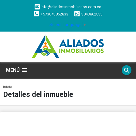
info@aliadosinmobiliarios.com.co
+573043862833
3043862833
Select Language
▼
MENÚ
Inicio
Detalles del inmueble