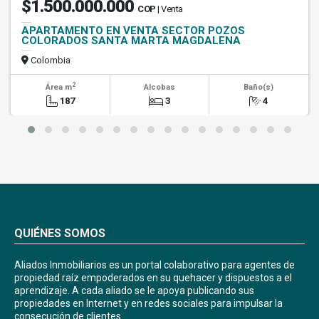
$1.500.000.000
COP
| Venta
APARTAMENTO EN VENTA SECTOR POZOS
COLORADOS SANTA MARTA MAGDALENA
Colombia
2
Área m
Alcobas
Baño(s)
187
3
4
QUIÉNES SOMOS
Aliados Inmobiliarios es un portal colaborativo para agentes de
propiedad raíz empoderados en su quehacer y dispuestos a el
aprendizaje. A cada aliado se le apoya publicando sus
propiedades en Internet y en redes sociales para impulsar la
consecución de clientes.