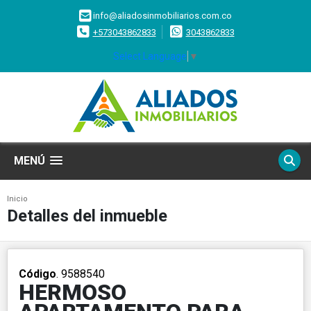
info@aliadosinmobiliarios.com.co
+573043862833
3043862833
Select Language
▼
MENÚ
Inicio
Detalles del inmueble
Código
. 9588540
HERMOSO