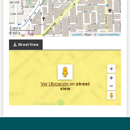
200 m
500 ft
Leaflet
| Wasi - ©
OpenStreetMap
Street View
Ver Ubicación
en
street
view