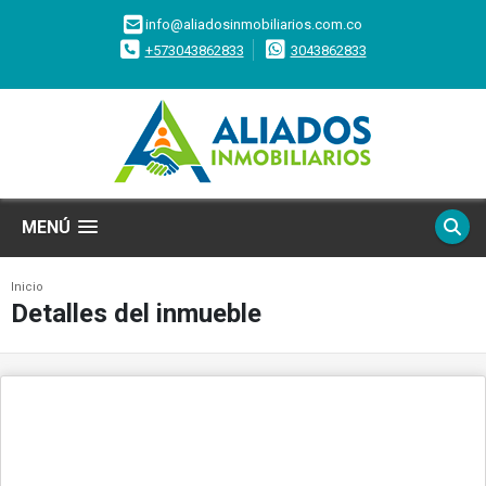
info@aliadosinmobiliarios.com.co
+573043862833
3043862833
MENÚ
Inicio
Detalles del inmueble