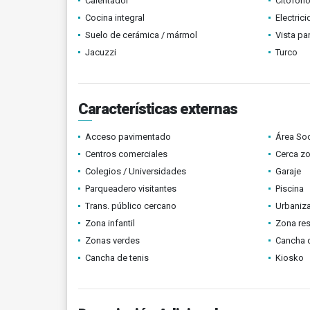
Calentador
Citófono
Cocina integral
Electric
Suelo de cerámica / mármol
Vista p
Jacuzzi
Turco
Características externas
Acceso pavimentado
Área Soc
Centros comerciales
Cerca z
Colegios / Universidades
Garaje
Parqueadero visitantes
Piscina
Trans. público cercano
Urbaniza
Zona infantil
Zona res
Zonas verdes
Cancha d
Cancha de tenis
Kiosko