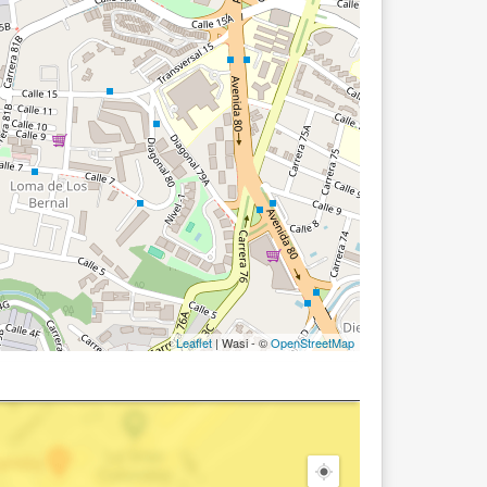
Leaflet
| Wasi - ©
OpenStreetMap