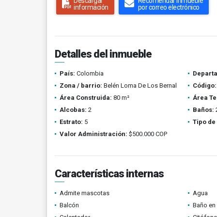
Descargar
Recomendar inmueble
información
por correo electrónico
Detalles del inmueble
País:
Colombia
Depart
Zona / barrio:
Belén Loma De Los Bernal
Código:
Área Construida:
80 m²
Área Te
Alcobas:
2
Baños:
Estrato:
5
Tipo de
Valor Administración:
$500.000 COP
Características internas
Admite mascotas
Agua
Balcón
Baño en 