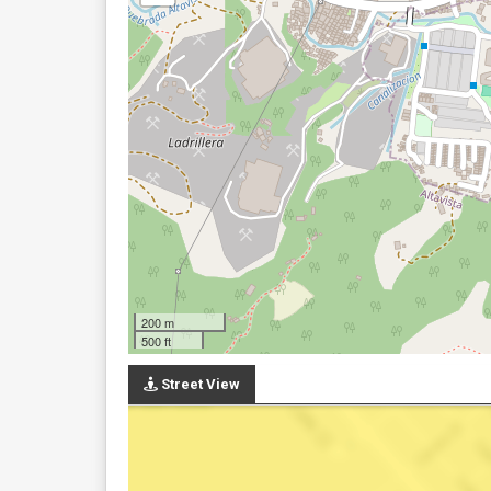
200 m
500 ft
Street View