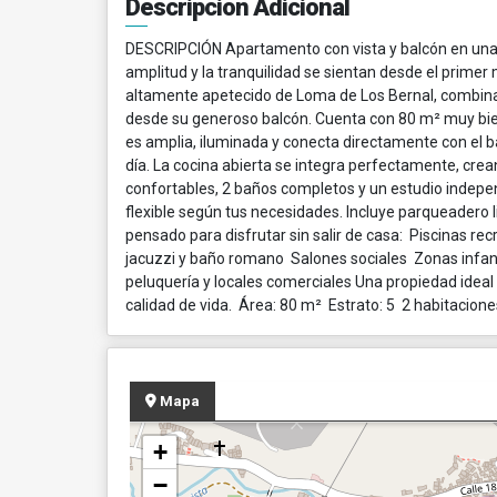
Descripción Adicional
DESCRIPCIÓN Apartamento con vista y balcón en una d
amplitud y la tranquilidad se sientan desde el prime
altamente apetecido de Loma de Los Bernal, combina u
desde su generoso balcón. Cuenta con 80 m² muy bie
es amplia, iluminada y conecta directamente con el ba
día. La cocina abierta se integra perfectamente, cr
confortables, 2 baños completos y un estudio indepen
flexible según tus necesidades. Incluye parqueadero li
pensado para disfrutar sin salir de casa: Piscinas 
jacuzzi y baño romano Salones sociales Zonas infant
peluquería y locales comerciales Una propiedad ideal
calidad de vida. Área: 80 m² Estrato: 5 2 habitacio
Mapa
+
−