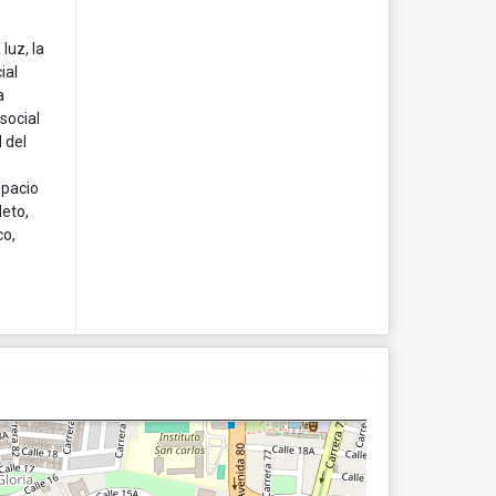
luz, la
ial
a
social
 del
spacio
leto,
co,