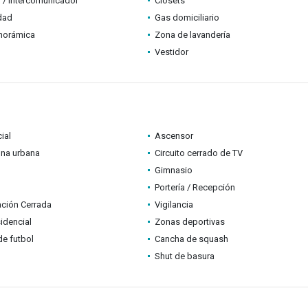
 / Intercomunicador
Clósets
idad
Gas domiciliario
anorámica
Zona de lavandería
Vestidor
ial
Ascensor
ona urbana
Circuito cerrado de TV
Gimnasio
Portería / Recepción
ción Cerrada
Vigilancia
idencial
Zonas deportivas
e futbol
Cancha de squash
Shut de basura