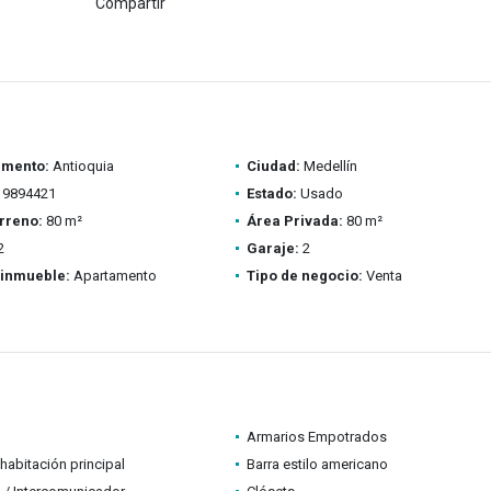
Compartir
amento:
Antioquia
Ciudad:
Medellín
9894421
Estado:
Usado
rreno:
80 m²
Área Privada:
80 m²
2
Garaje:
2
 inmueble:
Apartamento
Tipo de negocio:
Venta
Armarios Empotrados
habitación principal
Barra estilo americano