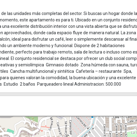
e las unidades más completas del sector. Si buscas un hogar donde la 
r momento, este apartamento es para ti. Ubicado en un conjunto residenc
na excelente distribución interior con una vista abierta que se disfrut
n aprovechados, donde cada espacio fluye de manera natural. La zona 
lcón, ideal para disfrutar un café, leer o simplemente descansar al final
eando un ambiente moderno y funcional. Dispone de 2 habitaciones
diente, perfecto para trabajo remoto, sala de lectura o incluso como e
neal. El conjunto residencial se destaca por ofrecer un club social comp
recreativas y semiolímpica Gimnasio dotado Zona húmeda con sauna, tur
iles Cancha multifuncional y sintética Cafetería – restaurante Spa,
 para quienes valoran la comodidad, la buena ubicación y una excelente
nes Estudio 2 baños Parqueadero lineal Administracion: 500.000