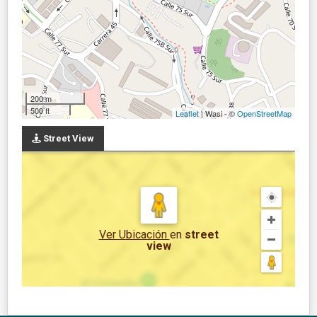
200 m
500 ft
Leaflet
| Wasi - ©
OpenStreetMap
Street View
Ver Ubicación
en
street
view