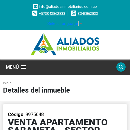
info@aliadosinmobiliarios.com.co
+573043862833
3043862833
Select Language
▼
MENÚ
Inicio
Detalles del inmueble
Código
. 9975648
VENTA APARTAMENTO