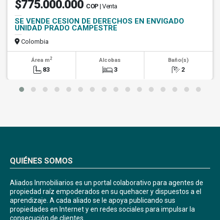
$775.000.000
COP
| Venta
SE VENDE CESION DE DERECHOS EN ENVIGADO
UNIDAD PRADO CAMPESTRE
Colombia
2
Área m
Alcobas
Baño(s)
83
3
2
QUIÉNES SOMOS
Aliados Inmobiliarios es un portal colaborativo para agentes de
propiedad raíz empoderados en su quehacer y dispuestos a el
aprendizaje. A cada aliado se le apoya publicando sus
propiedades en Internet y en redes sociales para impulsar la
consecución de clientes.