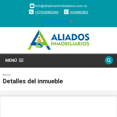
info@aliadosinmobiliarios.com.co
+573043862833
3043862833
Select Language
▼
MENÚ
Inicio
Detalles del inmueble