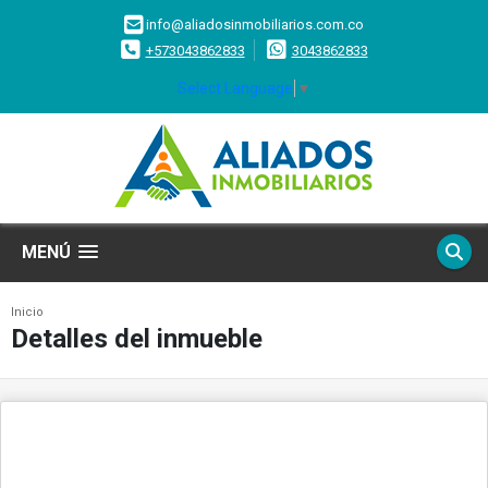
info@aliadosinmobiliarios.com.co
+573043862833
3043862833
Select Language
▼
MENÚ
Inicio
Detalles del inmueble