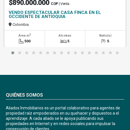
$890.000.000
COP
| Venta
VENDO ESPECTACULAR CASA FINCA EN EL
OCCIDENTE DE ANTIOQUIA
Colombia
2
Área m
Alcobas
Baño(s)
500
5
5
QUIÉNES SOMOS
Aliados Inmobiliarios es un portal colaborativo para agentes de
propiedad raíz empoderados en su quehacer y dispuestos a el
aprendizaje. A cada aliado se le apoya publicando sus
propiedades en Internet y en redes sociales para impulsar la
consecución de clientes.