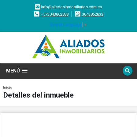
info@aliadosinmobiliarios.com.co
+573043862833
3043862833
Select Language
▼
MENÚ
Inicio
Detalles del inmueble