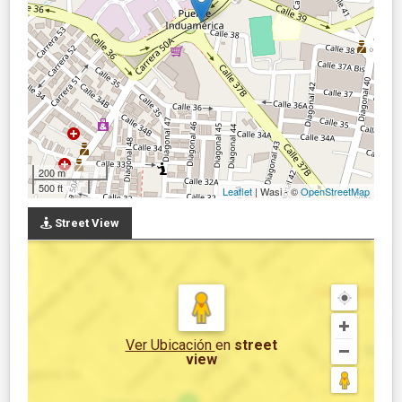
200 m
500 ft
Leaflet
| Wasi - ©
OpenStreetMap
Street View
Ver Ubicación
en
street
view