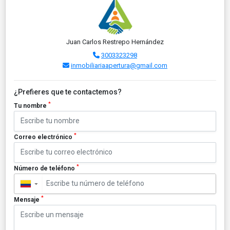
Juan Carlos Restrepo Hernández
3003323298
inmobiliariaapertura@gmail.com
¿Prefieres que te contactemos?
*
Tu nombre
*
Correo electrónico
*
Número de teléfono
▼
*
Mensaje