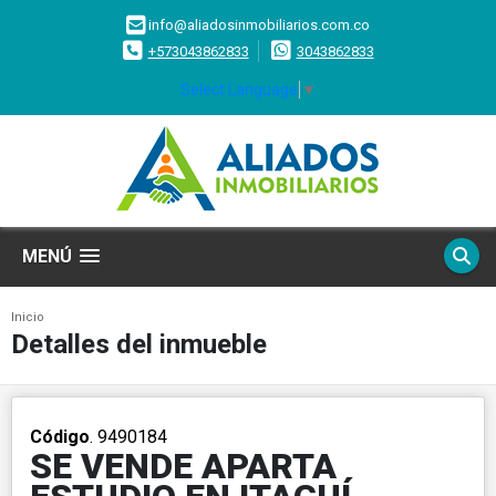
info@aliadosinmobiliarios.com.co
+573043862833
3043862833
Select Language
▼
MENÚ
Inicio
Detalles del inmueble
Código
. 9490184
SE VENDE APARTA