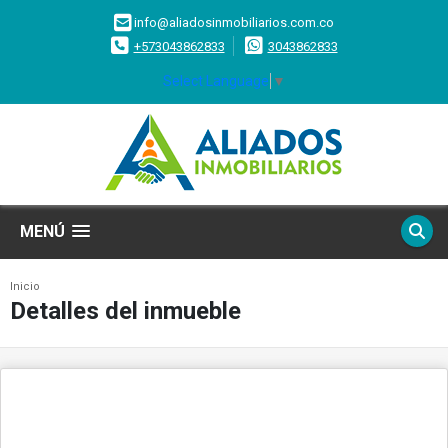
info@aliadosinmobiliarios.com.co
+573043862833
3043862833
Select Language
▼
MENÚ
Inicio
Detalles del inmueble