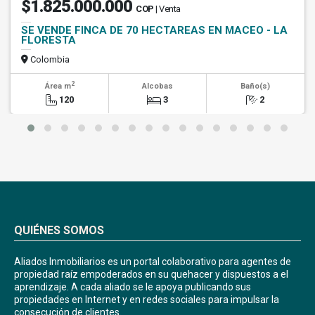
$1.825.000.000
COP
| Venta
SE VENDE FINCA DE 70 HECTAREAS EN MACEO - LA
FLORESTA
Colombia
2
Área m
Alcobas
Baño(s)
120
3
2
QUIÉNES SOMOS
Aliados Inmobiliarios es un portal colaborativo para agentes de
propiedad raíz empoderados en su quehacer y dispuestos a el
aprendizaje. A cada aliado se le apoya publicando sus
propiedades en Internet y en redes sociales para impulsar la
consecución de clientes.