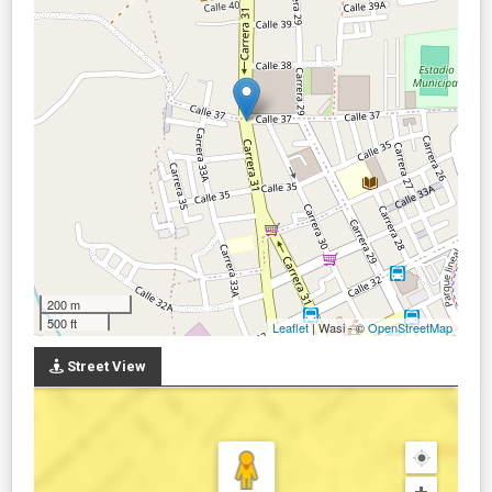
200 m
500 ft
Leaflet
| Wasi - ©
OpenStreetMap
Street View