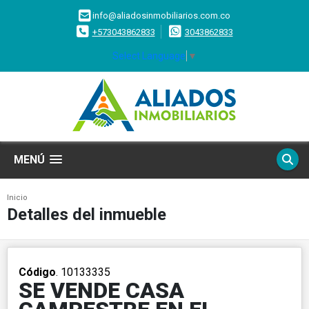
info@aliadosinmobiliarios.com.co
+573043862833
3043862833
Select Language
▼
MENÚ
Inicio
Detalles del inmueble
Código
. 10133335
SE VENDE CASA