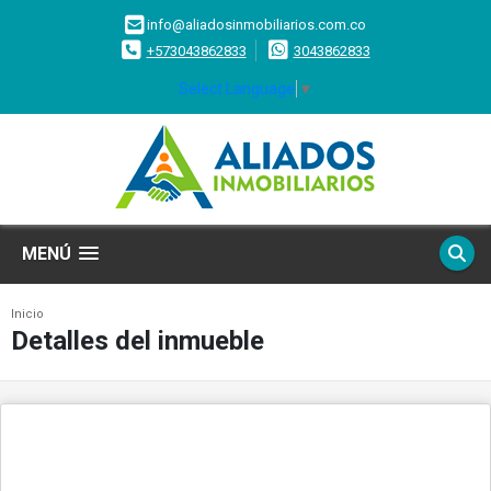
info@aliadosinmobiliarios.com.co
+573043862833
3043862833
Select Language
▼
MENÚ
Inicio
Detalles del inmueble