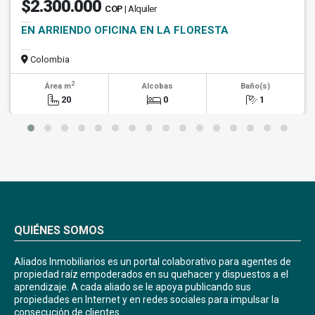
$2.300.000
COP
| Alquiler
EN ARRIENDO OFICINA EN LA FLORESTA
Colombia
2
Área m
Alcobas
Baño(s)
20
0
1
QUIÉNES SOMOS
Aliados Inmobiliarios es un portal colaborativo para agentes de
propiedad raíz empoderados en su quehacer y dispuestos a el
aprendizaje. A cada aliado se le apoya publicando sus
propiedades en Internet y en redes sociales para impulsar la
consecución de clientes.