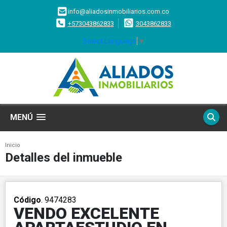
info@aliadosinmobiliarios.com.co
+573043862833
3043862833
Select Language
▼
MENÚ
Inicio
Detalles del inmueble
Código
. 9474283
VENDO EXCELENTE